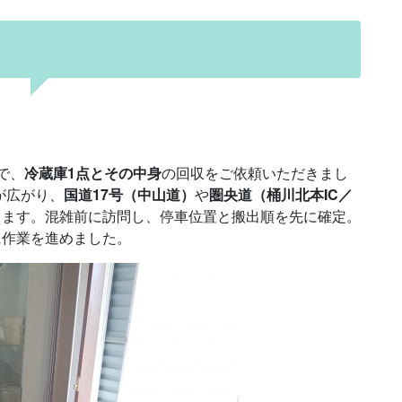
で、
冷蔵庫1点とその中身
の回収をご依頼いただきまし
が広がり、
国道17号（中山道）
や
圏央道（桶川北本IC／
ります。混雑前に訪問し、停車位置と搬出順を先に確定。
に作業を進めました。