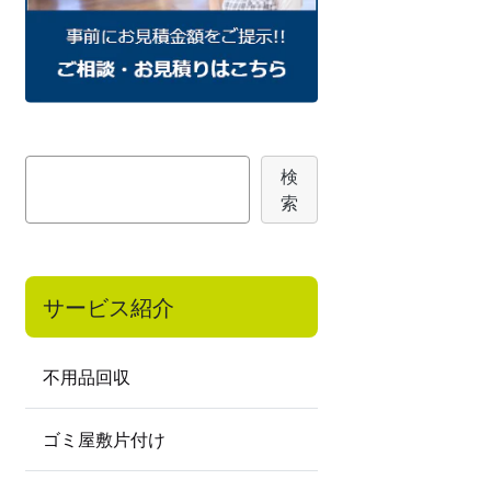
検
検
索
索
サービス紹介
不用品回収
ゴミ屋敷片付け