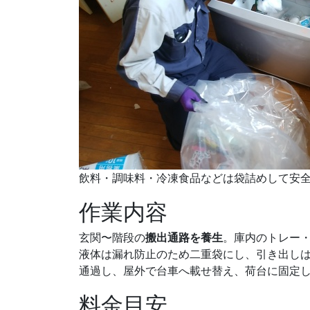
飲料・調味料・冷凍食品などは袋詰めして安
作業内容
玄関〜階段の
搬出通路を養生
。庫内のトレー
液体は漏れ防止のため二重袋にし、引き出し
通過し、屋外で台車へ載せ替え、荷台に固定
料金目安