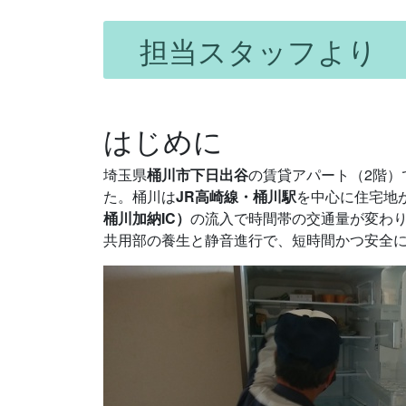
担当スタッフより
はじめに
埼玉県
桶川市下日出谷
の賃貸アパート（2階）
た。桶川は
JR高崎線・桶川駅
を中心に住宅地
桶川加納IC）
の流入で時間帯の交通量が変わ
共用部の養生と静音進行で、短時間かつ安全