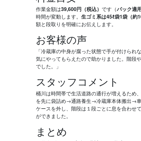
作業金額は
39,600円（税込）
です（
パック適
時間が変動します。
生ゴミ系は45ℓ袋1袋（約1
額と段取りを明確にお伝えします。
お客様の声
「冷蔵庫の中身が腐った状態で手が付けられ
気にやってもらえたので助かりました。階段
でした。」
スタッフコメント
桶川は時間帯で生活道路の通行が増えるため
を先に袋詰め→通路養生→冷蔵庫本体搬出→
ケースを外し、階段は１段ごとに息を合わせて
ができました。
まとめ