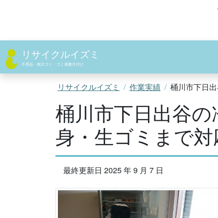
コ
ン
テ
ン
ツ
リサイクルイズミ
へ
不用品・粗大ゴミ・ゴミ屋敷片付け
ス
キ
リサイクルイズミ
作業実績
桶川市下日出
ッ
桶川市下日出谷の
プ
身・生ゴミまで対
最終更新日 2025 年 9 月 7 日