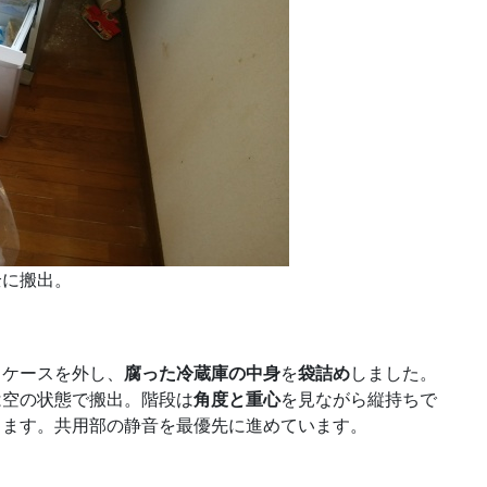
全に搬出。
・ケースを外し、
腐った冷蔵庫の中身
を
袋詰め
しました。
は空の状態で搬出。階段は
角度と重心
を見ながら縦持ちで
します。共用部の静音を最優先に進めています。