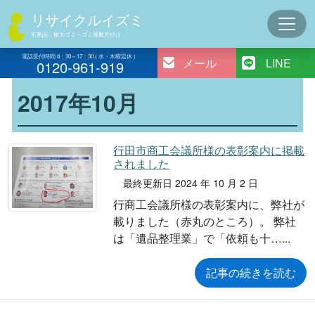
コ
リサイクルイズミ
ン
不用品・粗大ゴミ・ゴミ屋敷片付け
テ
ン
電話受付時間 8：30～17：30 ( 水・木曜定休 )
メール
LINE
0120-961-919
ツ
へ
2017年10月
ス
キ
ッ
行田市商工会議所様の表彰案内に掲載
プ
されました
最終更新日 2024 年 10 月 2 日
行商工会議所様の表彰案内に、弊社が
載りました（赤丸のところ）。 弊社
は「遺品整理業」で「依頼も十…
記事の続きを読む