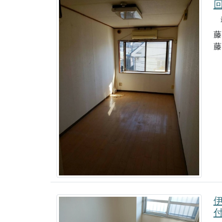
最
藤
藤