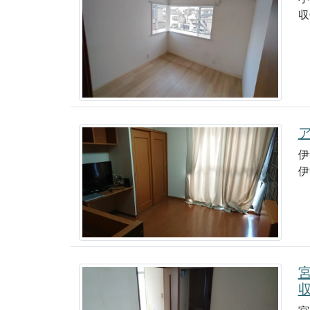
収
伊
伊