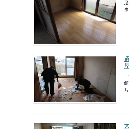
足
事
最
館
片