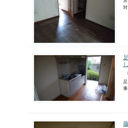
宮
対
最
足
事