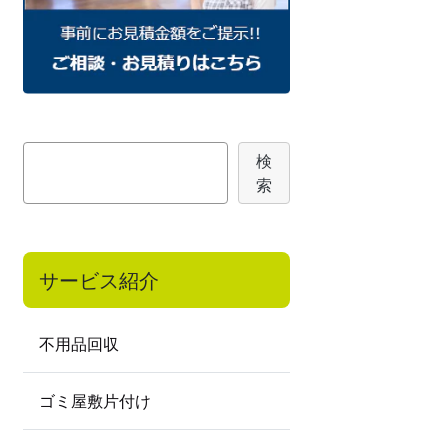
検
検
索
索
サービス紹介
不用品回収
ゴミ屋敷片付け