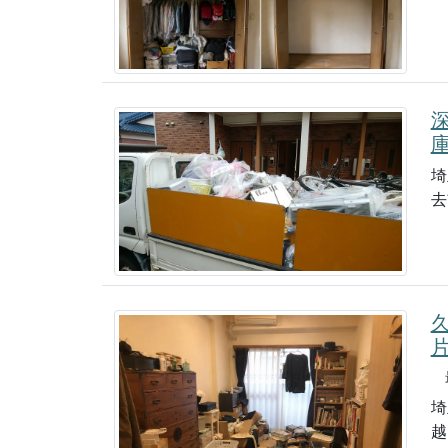
埼
去
最
埼
越