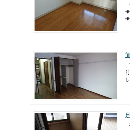
最
伊
伊
最
前
し
最