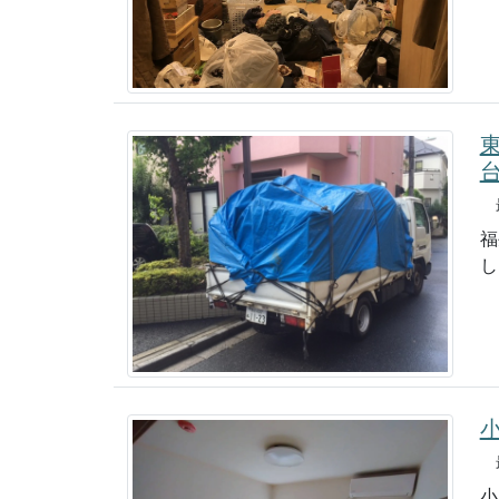
台
最
福
し
最
小