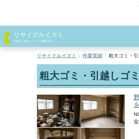
コ
ン
テ
ン
ツ
リサイクルイズミ
へ
不用品・粗大ゴミ・ゴミ屋敷片付け
ス
キ
リサイクルイズミ
作業実績
粗大ゴミ・引
ッ
プ
粗大ゴミ・引越しゴ
N
室