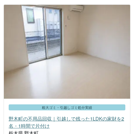
粗大ゴミ・引越しゴミ処分実績
野木町の不用品回収｜引越しで残った1LDKの家財を2
名・1時間で片付け
栃木県 野木町