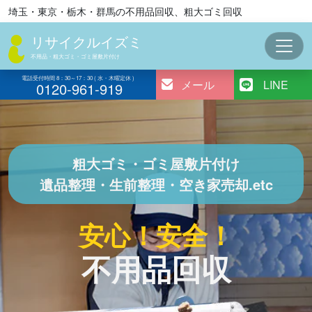
コ
埼玉・東京・栃木・群馬の不用品回収、粗大ゴミ回収
ン
リサイクルイズミ
テ
ン
不用品・粗大ゴミ・ゴミ屋敷片付け
ツ
電話受付時間 8：30～17：30 ( 水・木曜定休 )
メール
LINE
0120-961-919
へ
ス
キ
ッ
プ
粗大ゴミ・ゴミ屋敷片付け
遺品整理・生前整理・空き家売却.etc
安心！安全！
不用品回収