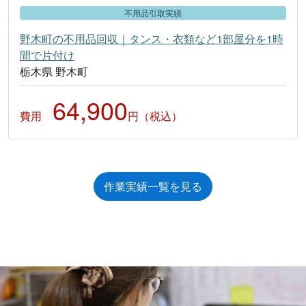
不用品引取実績
野木町の不用品回収｜タンス・衣類など1部屋分を1時
間で片付け
栃木県 野木町
64,900
費用
円（税込）
作業実績一覧を見る