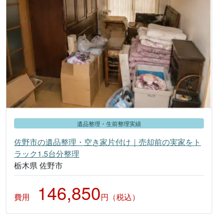
遺品整理・生前整理実績
佐野市の遺品整理・空き家片付け｜売却前の実家をト
ラック1.5台分整理
栃木県 佐野市
146,850
費用
円（税込）