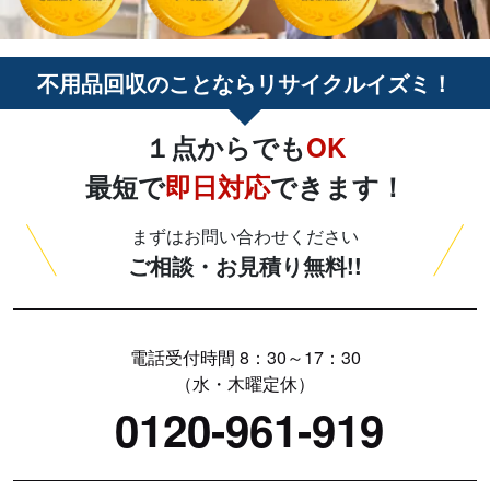
不用品回収
のことなら
リサイクルイズミ
！
１点
からでも
OK
最短
で
即日対応
できます！
まずはお問い合わせください
ご相談・お見積り無料!!
電話受付時間 8：30～17：30
（水・木曜定休）
0120-961-919