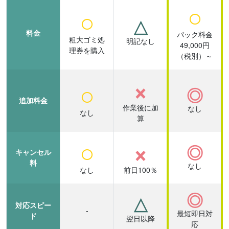
○
○
△
料金
パック料金
粗大ゴミ処
明記なし
49,000円
理券を購入
（税別）～
×
○
◎
追加料金
作業後に加
なし
なし
算
○
×
◎
キャンセル
料
なし
なし
前日100％
◎
△
対応スピー
-
最短即日対
ド
翌日以降
応