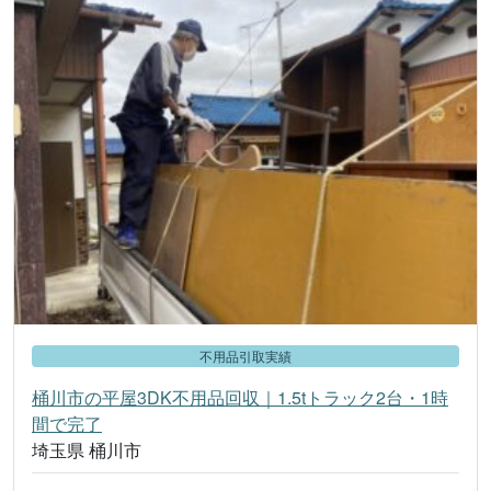
不用品引取実績
桶川市の平屋3DK不用品回収｜1.5tトラック2台・1時
間で完了
埼玉県 桶川市