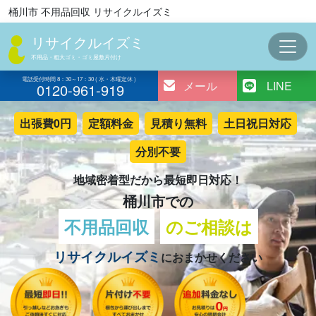
コ
桶川市 不用品回収 リサイクルイズミ
ン
リサイクルイズミ
テ
ン
不用品・粗大ゴミ・ゴミ屋敷片付け
ツ
電話受付時間 8：30～17：30 ( 水・木曜定休 )
メール
LINE
0120-961-919
へ
ス
出張費0円
定額料金
見積り無料
土日祝日対応
キ
ッ
分別不要
プ
地域密着型だから最短即日対応！
桶川市での
不用品回収
のご相談は
リサイクルイズミ
におまかせください