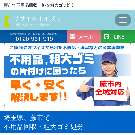
コ
蕨市で不用品回収、格安粗大ゴミ処分
ン
リサイクルイズミ
テ
ン
不用品・粗大ゴミ・ゴミ屋敷片付け
ツ
電話受付時間 8：30～17：30 ( 水・木曜定休 )
メール
LINE
0120-961-919
へ
ス
キ
ッ
プ
埼玉県、蕨市で
不用品回収・粗大ゴミ処分