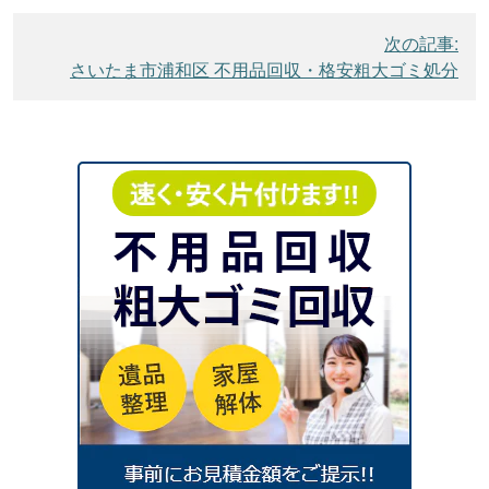
ビ
ゲ
次の記事:
さいたま市浦和区 不用品回収・格安粗大ゴミ処分
ー
シ
ョ
ン