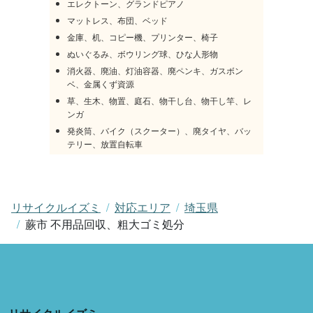
エレクトーン、グランドピアノ
マットレス、布団、ベッド
金庫、机、コピー機、プリンター、椅子
ぬいぐるみ、ボウリング球、ひな人形物
消火器、廃油、灯油容器、廃ペンキ、ガスボン
ベ、金属くず資源
草、生木、物置、庭石、物干し台、物干し竿、レ
ンガ
発炎筒、バイク（スクーター）、廃タイヤ、バッ
テリー、放置自転車
リサイクルイズミ
対応エリア
埼玉県
蕨市 不用品回収、粗大ゴミ処分