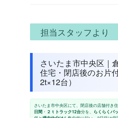
担当スタッフより
さいたま市中央区｜
住宅・閉店後のお片付
2t×12台）
さいたま市中央区にて、閉店後の店舗付き
日間
・
２ｔトラック12台
分を、
らくらくパ
保と
場内仕分け
を集中的に行い、2日目は袋