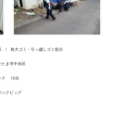
収
/
粗大ゴミ・引っ越しゴミ処分
いたま市中央区
ック 12台
パックビッグ