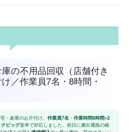
倉庫の不用品回収（店舗付き
け／作業員7名・8時間・
住宅・倉庫のお片付け。
作業員7名
・
作業時間8時間×2
ックビッグ
基準で対応しました。初日に搬出通路の確
詰め済みの荷を
連続積込
で一気に搬出。荷台はラッシ