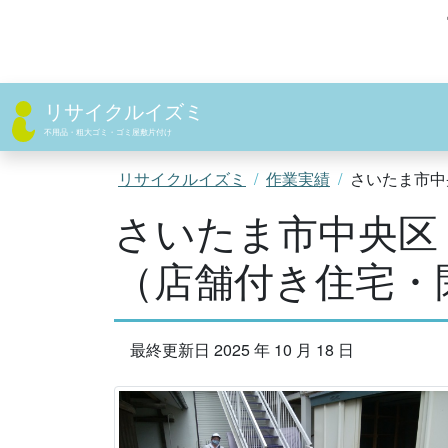
コ
ン
テ
ン
ツ
リサイクルイズミ
へ
不用品・粗大ゴミ・ゴミ屋敷片付け
ス
キ
リサイクルイズミ
作業実績
さいたま市中
ッ
さいたま市中央区
プ
（店舗付き住宅・
最終更新日 2025 年 10 月 18 日