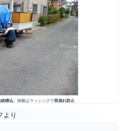
。積載はラッシングで
連続積込
荷崩れ防止
フより