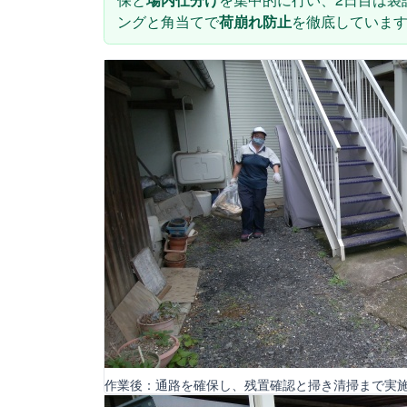
ングと角当てで
荷崩れ防止
を徹底していま
作業後：通路を確保し、残置確認と掃き清掃まで実