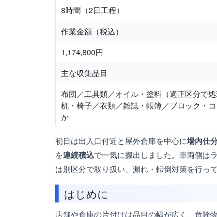
8時間（2日工程）
作業金額（税込）
1,174,800円
主な収集品目
布団／工具類／オイル・塗料（適正区分で処
机・椅子／衣類／雑誌・帳簿／ブロック・コ
か
初日は出入口付近と屋外倉庫を中心に
場内仕
を
連続積込
で一気に搬出しました。車両側は
は別区分で取り扱い、漏れ・転倒対策を行っ
はじめに
店舗や倉庫の片付けは品目の幅が広く、危険