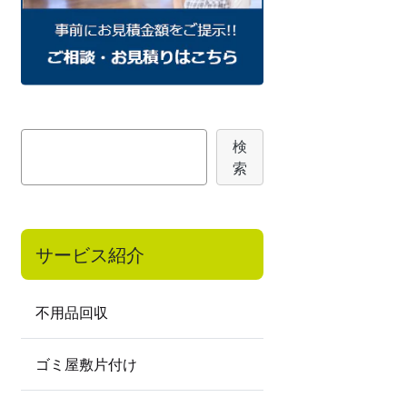
検
検
索
索
サービス紹介
不用品回収
ゴミ屋敷片付け