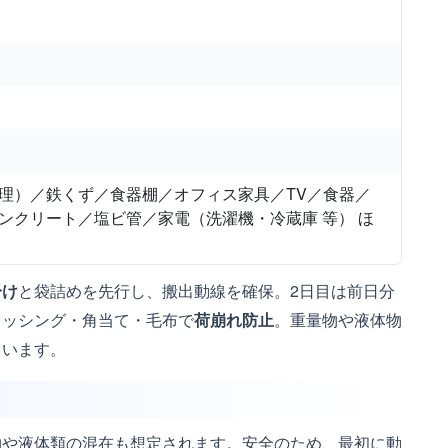
理）／鉄くず／食器棚／オフィス家具／TV／食器／
ンクリート／塩ビ管／家電（洗濯機・冷蔵庫 等） ほ
分け
と袋詰めを先行し、搬出動線を確保。2日目は前日分
ラッシング・角当て・毛布で
荷崩れ防止
。重量物や液体物
ています。
物や液体類の混在も想定されます。安全のため、最初に動