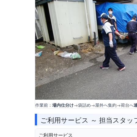
作業前：
→袋詰め→屋外へ集約→荷台へ
場内仕分け
ご利用サービス ～ 担当スタッ
ご利用サービス