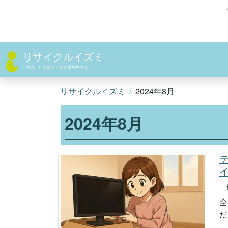
コ
ン
テ
ン
ツ
リサイクルイズミ
へ
不用品・粗大ゴミ・ゴミ屋敷片付け
ス
キ
リサイクルイズミ
2024年8月
ッ
プ
2024年8月
最
全
だ