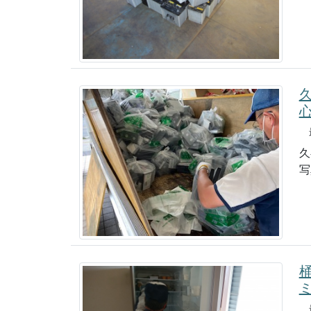
最
久
写
最