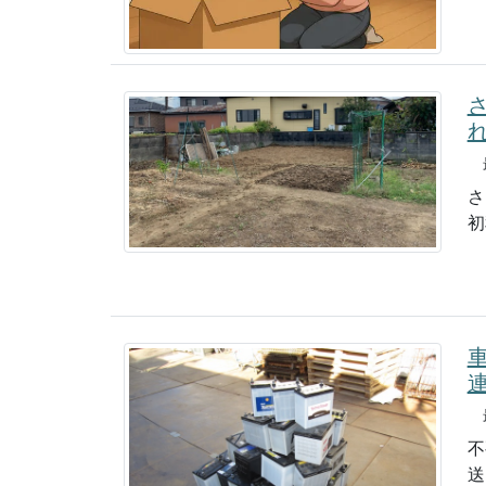
最
さ
初
最
不
送