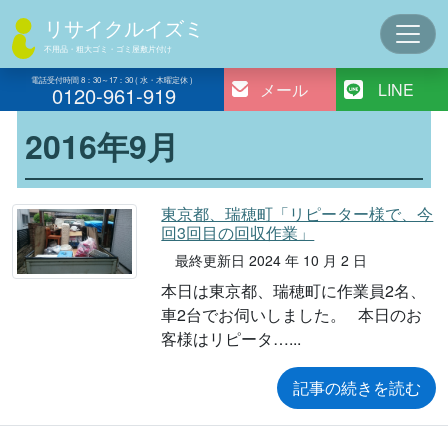
コ
リサイクルイズミ
ン
不用品・粗大ゴミ・ゴミ屋敷片付け
テ
ン
電話受付時間 8：30～17：30 ( 水・木曜定休 )
メール
LINE
0120-961-919
ツ
へ
2016年9月
ス
キ
ッ
東京都、瑞穂町「リピーター様で、今
プ
回3回目の回収作業」
最終更新日 2024 年 10 月 2 日
本日は東京都、瑞穂町に作業員2名、
車2台でお伺いしました。 本日のお
客様はリピータ…
記事の続きを読む