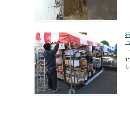
最
1
し