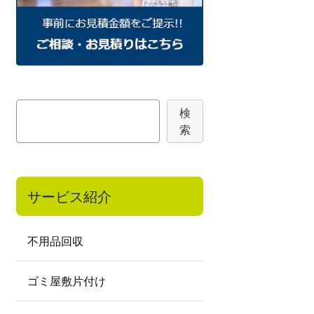
検
検
索
索
サービス紹介
不用品回収
ゴミ屋敷片付け