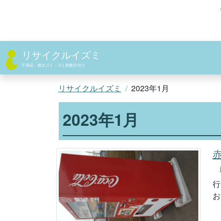
コ
ン
テ
ン
ツ
リサイクルイズミ
へ
不用品・粗大ゴミ・ゴミ屋敷片付け
ス
キ
リサイクルイズミ
2023年1月
ッ
プ
2023年1月
最
行
お