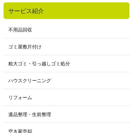
2022年5月
2022年3月
2022年2月
サービス紹介
2022年1月
2021
年
不用品回収
2021年5月
2021年4月
ゴミ屋敷片付け
2020
年
2020年10月
2020年8月
2020年7月
粗大ゴミ・引っ越しゴミ処分
2020年5月
2020年4月
ハウスクリーニング
2019
年
2019年12月
2019年11月
2019年9月
リフォーム
2019年8月
2019年6月
2019年5月
遺品整理・生前整理
2018
年
2018年11月
2018年10月
2018年2月
空き家売却