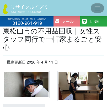
コ
リサイクルイズミ
ン
不用品・粗大ゴミ・ゴミ屋敷片付け
テ
ン
電話受付時間 8：30～17：30 ( 水・木曜定休 )
メール
LINE
0120-961-919
ツ
東松山市の不用品回収｜女性ス
へ
タッフ同行で一軒家まるごと安
ス
キ
心
ッ
プ
最終更新日 2026 年 4 月 11 日