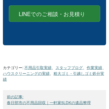
LINEでのご相談・お見積り
カテゴリー:
不用品引取実績
、
スタッフブログ
、
作業実績
、
ハウスクリーニングの実績
、
粗大ゴミ・引越しゴミ処分実
績
投
前の記事:
稿
春日部市の不用品回収｜一軒家5LDKの遺品整理
ナ