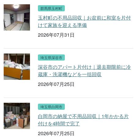
群馬県玉村町
玉村町の不用品回収｜お盆前に和室を片付
けて家族を迎える準備
2026年07月31日
埼玉県深谷市
深谷市のアパート片付け｜退去期限前に冷
蔵庫・洗濯機などを一括回収
2026年07月25日
埼玉県白岡市
白岡市の納屋で不用品回収｜1年かかる片
付けを4時間で完了
2026年07月25日