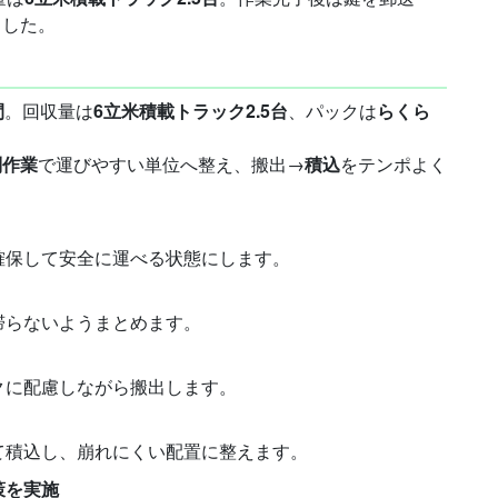
ました。
間
。回収量は
6立米積載トラック2.5台
、パックは
らくら
別作業
で運びやすい単位へ整え、搬出→
積込
をテンポよく
確保して安全に運べる状態にします。
滞らないようまとめます。
クに配慮しながら搬出します。
て積込し、崩れにくい配置に整えます。
策を実施