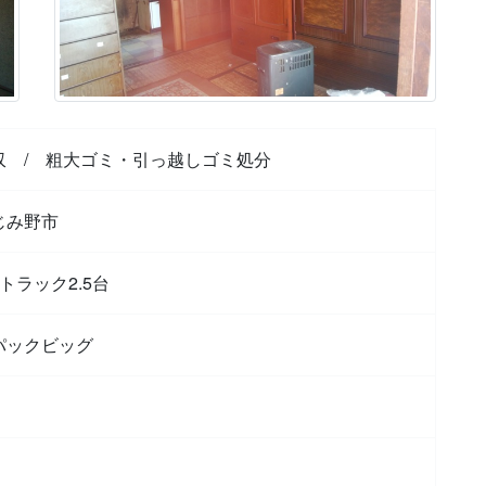
収
/
粗大ゴミ・引っ越しゴミ処分
じみ野市
トラック2.5台
パックビッグ