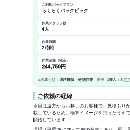
ご利用パックプラン
らくらくパックビッグ
作業スタッフ数
4人
作業時間
2時間
作業金額（税込）
244,750円
※標準手順：
通路確保
→
分別作業
→搬出→
積込
→固定
ご依頼の経緯
今回は遠方からお越しのお客様で、見積もり
載しているため、概算イメージを持ったうえ
開始しています。
現場は平屋2Kに加えて庭の倉庫もあり、回収