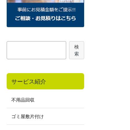
検
検
索
索
サービス紹介
不用品回収
ゴミ屋敷片付け