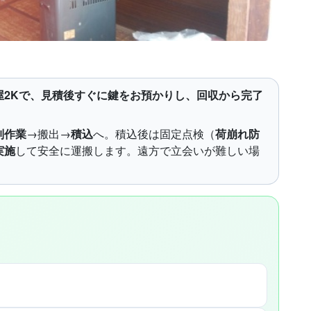
屋2Kで、見積後すぐに鍵をお預かりし、回収から完了
別作業
→搬出→
積込
へ。積込後は固定点検（
荷崩れ防
実施
して安全に運搬します。遠方で立会いが難しい場