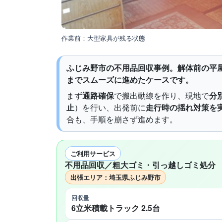
作業前：大型家具が残る状態
ふじみ野市の不用品回収事例。解体前の平
までスムーズに進めたケースです。
まず
通路確保
で搬出動線を作り、現地で
分
止
）を行い、出発前に
走行時の揺れ対策を
合も、手順を崩さず進めます。
ご利用サービス
不用品回収／粗大ゴミ・引っ越しゴミ処分
出張エリア：埼玉県ふじみ野市
回収量
6立米積載トラック 2.5台