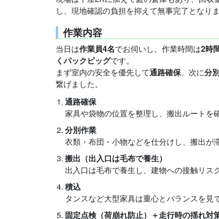
し、現地確認の負担を抑えて無事完了となり
作業内容
当日は
作業員4名
でお伺いし、作業時間は
2時
くパックビッグ
です。
まず室内の安全を優先して
通路確保
、次に
分
繋げました。
通路確保
家具や袋物の位置を整理し、搬出ルートを
分別作業
衣類・布団・小物などを仕分けし、搬出が
搬出（出入口は毛布で養生）
出入口は毛布で養生し、建物への接触リス
積込
タンスなど大型家具は重心とバランスを見
固定点検（荷崩れ防止）＋走行時の揺れ対