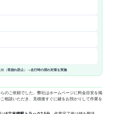
点検（
荷崩れ防止
）→
走行時の揺れ対策を実施
からのご依頼でした。弊社はホームページに料金目安を掲
でご相談いただき、見積後すぐに鍵をお預かりして作業を
量は
6立米積載トラック2.5台
。作業完了後は鍵を郵送