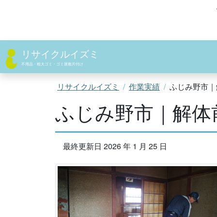
コ
ン
テ
ン
ツ
リサイクルイズミ
へ
不用品・粗大ゴミ・ゴミ屋敷片付け
ス
キ
リサイクルイズミ
作業実績
ふじみ野市｜
ッ
ふじみ野市｜解体
プ
最終更新日 2026 年 1 月 25 日