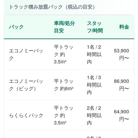
トラック積み放題パック（税込の目安）
車両/処分
スタッ
パック
料金
目安
フ/時間
平トラッ
1名 / 2
エコノミーパッ
53,900
ク 約
時間以
ク
円〜
3.5m³
内
1名 / 3
エコノミーパッ
平トラッ
86,900
時間以
ク（ビッグ）
ク 約6m³
円〜
内
平トラッ
2名 / 2
64,900
らくらくパック
ク 約
時間以
円〜
3.5m³
内