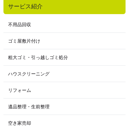
サービス紹介
2022年1月
2021
年
不用品回収
2021年5月
2021年4月
ゴミ屋敷片付け
2020
年
2020年10月
2020年8月
2020年7月
粗大ゴミ・引っ越しゴミ処分
2020年5月
2020年4月
ハウスクリーニング
2019
年
2019年12月
2019年11月
2019年9月
リフォーム
2019年8月
2019年6月
2019年5月
遺品整理・生前整理
2018
年
2018年11月
2018年10月
2018年2月
空き家売却