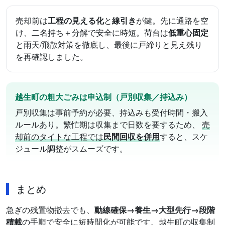
売却前は
工程の見える化
と
線引き
が鍵。先に通路を空
け、二名持ち＋分解で安全に時短。荷台は
低重心固定
と雨天/飛散対策を徹底し、最後に戸締りと見え残り
を再確認しました。
越生町の粗大ごみは
申込制
（戸別収集／持込み）
戸別収集は事前予約が必要、持込みも受付時間・搬入
ルールあり。繁忙期は収集まで日数を要するため、
売
却前のタイトな工程では
民間回収を併用
すると、スケ
ジュール調整がスムーズです。
まとめ
急ぎの残置物撤去でも、
動線確保→養生→大型先行→段階
積載
の手順で安全に短時間化が可能です。越生町の収集制