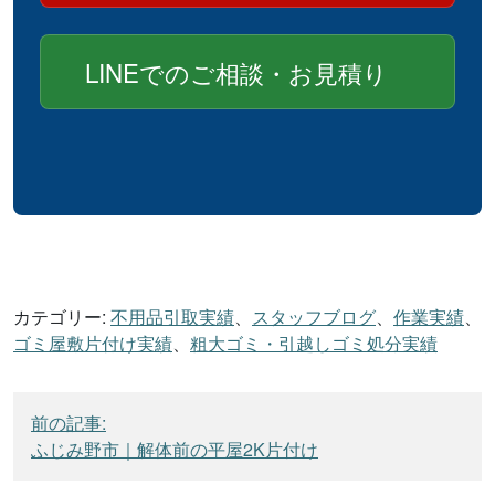
LINEでのご相談・お見積り
カテゴリー:
不用品引取実績
、
スタッフブログ
、
作業実績
、
ゴミ屋敷片付け実績
、
粗大ゴミ・引越しゴミ処分実績
投
前の記事:
稿
ふじみ野市｜解体前の平屋2K片付け
ナ