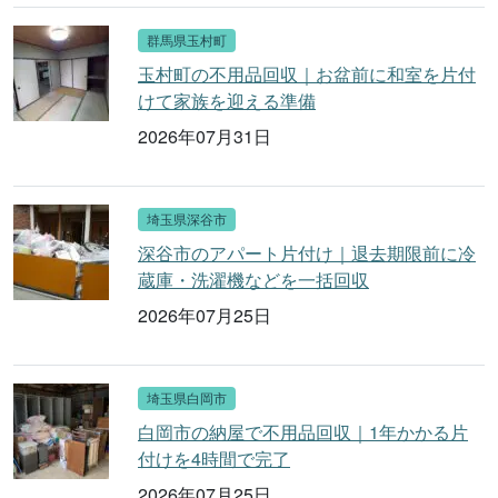
群馬県玉村町
玉村町の不用品回収｜お盆前に和室を片付
けて家族を迎える準備
2026年07月31日
埼玉県深谷市
深谷市のアパート片付け｜退去期限前に冷
蔵庫・洗濯機などを一括回収
2026年07月25日
埼玉県白岡市
白岡市の納屋で不用品回収｜1年かかる片
付けを4時間で完了
2026年07月25日