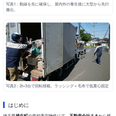
写真1：動線を先に確保し、屋内外の養生後に大型から先行
搬出。
写真2：2t×3台で回転積載。ラッシング＋毛布で低重心固定
はじめに
埼玉県
越生町
の売却予定物件にて、
不動産会社さま
から残