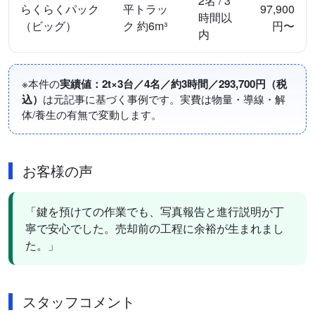
2名 / 3
らくらくパック
平トラッ
97,900
時間以
（ビッグ）
ク 約6m³
円〜
内
※本件の
実績値：2t×3台／4名／約3時間／293,700円（税
込）
は元記事に基づく事例です。実費は物量・導線・解
体/養生の有無で変動します。
お客様の声
「鍵を預けての作業でも、写真報告と進行説明が丁
寧で安心でした。売却前の工程に余裕が生まれまし
た。」
スタッフコメント