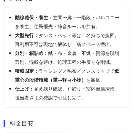
動線確保・養生：
玄関〜廊下〜階段・バルコニー
を養生。住民優先・静音ルールを共有。
大型先行：
タンス・ベッド等は二名持ちで旋回。
再利用不可は現地で解体し、省スペース搬出。
分別・箱詰め：
紙・布・金属・不燃・資源を現場
選別。混載を避け、処理工程の手戻りを削減。
積載固定：
ラッシング／毛布／ノンスリップで
低
重心の段階積載（重→軽→小物）
を徹底。
仕上げ：
見え残り確認、戸締り・室内簡易清掃。
担当者さまの確認で引渡し完了。
料金目安