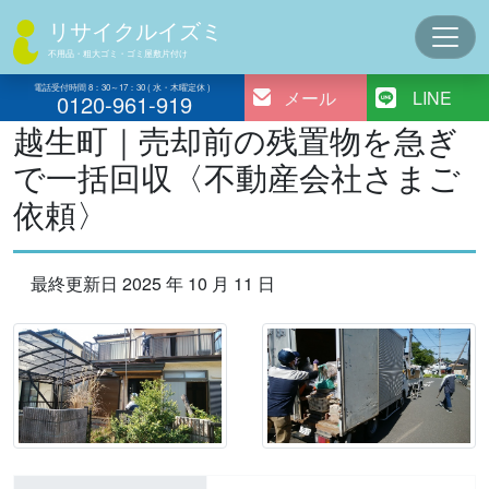
コ
リサイクルイズミ
ン
不用品・粗大ゴミ・ゴミ屋敷片付け
テ
ン
電話受付時間 8：30～17：30 ( 水・木曜定休 )
メール
LINE
0120-961-919
ツ
越生町｜売却前の残置物を急ぎ
へ
で一括回収〈不動産会社さまご
ス
キ
依頼〉
ッ
プ
最終更新日 2025 年 10 月 11 日