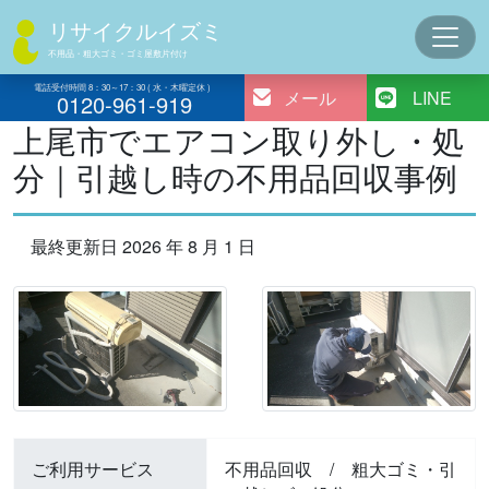
コ
リサイクルイズミ
ン
不用品・粗大ゴミ・ゴミ屋敷片付け
テ
ン
電話受付時間 8：30～17：30 ( 水・木曜定休 )
メール
LINE
0120-961-919
ツ
上尾市でエアコン取り外し・処
へ
分｜引越し時の不用品回収事例
ス
キ
ッ
最終更新日 2026 年 8 月 1 日
プ
ご利用サービス
不用品回収
/
粗大ゴミ・引