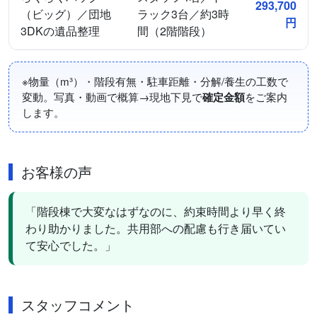
293,700
（ビッグ）／団地
ラック3台／約3時
円
3DKの遺品整理
間（2階階段）
※物量（m³）・階段有無・駐車距離・分解/養生の工数で
変動。写真・動画で概算→現地下見で
確定金額
をご案内
します。
お客様の声
「階段棟で大変なはずなのに、約束時間より早く終
わり助かりました。共用部への配慮も行き届いてい
て安心でした。」
スタッフコメント