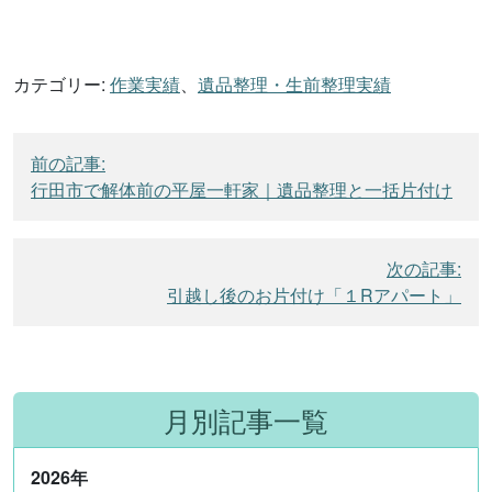
カテゴリー:
作業実績
、
遺品整理・生前整理実績
投
前の記事:
稿
行田市で解体前の平屋一軒家｜遺品整理と一括片付け
ナ
ビ
次の記事:
ゲ
引越し後のお片付け「１Rアパート」
ー
シ
ョ
ン
月別記事一覧
2026
年