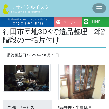
コ
リサイクルイズミ
ン
不用品・粗大ゴミ・ゴミ屋敷片付け
テ
ン
電話受付時間 8：30～17：30 ( 水・木曜定休 )
メール
LINE
0120-961-919
ツ
行田市団地3DKで遺品整理｜2階
へ
階段の一括片付け
ス
キ
ッ
最終更新日 2025 年 10 月 5 日
プ
ご利用サービス
遺品整理・生前整理