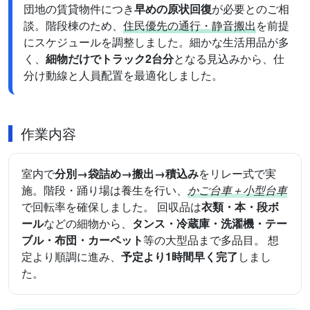
団地の賃貸物件につき
早めの原状回復
が必要とのご相
談。階段棟のため、
住民優先の通行・静音搬出
を前提
にスケジュールを調整しました。細かな生活用品が多
く、
細物だけでトラック2台分
となる見込みから、仕
分け動線と人員配置を最適化しました。
作業内容
室内で
分別→袋詰め→搬出→積込み
をリレー式で実
施。階段・踊り場は養生を行い、
かご台車＋小型台車
で回転率を確保しました。 回収品は
衣類・本・段ボ
ール
などの細物から、
タンス・冷蔵庫・洗濯機・テー
ブル・布団・カーペット
等の大型品まで多品目。 想
定より順調に進み、
予定より1時間早く完了
しまし
た。