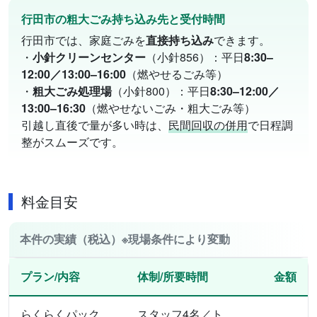
行田市の粗大ごみ持ち込み先と受付時間
行田市では、家庭ごみを
直接持ち込み
できます。
・
小針クリーンセンター
（小針856）：平日
8:30–
12:00／13:00–16:00
（燃やせるごみ等）
・
粗大ごみ処理場
（小針800）：平日
8:30–12:00／
13:00–16:30
（燃やせないごみ・粗大ごみ等）
引越し直後で量が多い時は、
民間回収の併用
で日程調
整がスムーズです。
料金目安
本件の実績（税込）※現場条件により変動
プラン/内容
体制/所要時間
金額
らくらくパック
スタッフ4名／ト