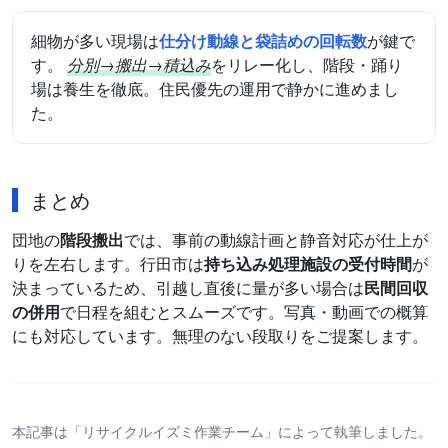
細物が多い現場は
仕分け動線と袋詰めの回転数
が鍵で
す。
分別→搬出→積込み
をリレー化し、階段・踊り
場は養生を徹底。住民優先の運用で静かに進めまし
た。
まとめ
団地の
階段搬出
では、事前の動線計画と静音対応が仕上が
りを左右します。行田市は
持ち込み処理施設の受付時間
が
決まっているため、引越し直後に量が多い場合は
民間回収
の併用
で日程を組むとスムーズです。写真・動画での概算
にも対応しています。無理のない段取りをご提案します。
本記事は「リサイクルイズミ作業チーム」によって執筆しました。