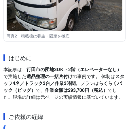
写真2：積載後は養生・固定を徹底
はじめに
本記事は、
行田市の団地3DK・2階（エレベーターなし）
で実施した
遺品整理の一括片付け
の事例です。 体制は
スタ
ッフ4名／トラック3台／作業3時間
。プランは
らくらくパ
ック（ビッグ）
で、
作業金額は293,700円（税込）
でし
た。現場の詳細は元ページの実績情報に基づいています。
ご依頼の経緯