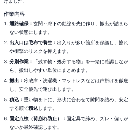
けました。
作業内容
通路確保：
玄関～廊下の動線を先に作り、搬出が詰まら
ない状態にします。
出入口は毛布で養生：
出入りが多い箇所を保護し、擦れ
や衝撃のリスクを抑えます。
分別作業：
「残す物・処分する物」を一緒に確認しなが
ら、搬出しやすい単位にまとめます。
搬出：
冷蔵庫・洗濯機・マットレスなどは声掛けを徹底
し、安全優先で運び出します。
積込：
重い物を下に、形状に合わせて隙間を詰め、安定
する順で
積込
します。
固定点検（荷崩れ防止）：
固定具で締め、ズレ・偏りが
ないか最終確認します。