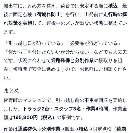
搬出前にまとめ方を整え、荷台では安定する順に
積込
。最
後に固定点検（
荷崩れ防止
）を行い、出発前に
走行時の揺
れ対策を実施
して、運搬中のズレが出ない状態に整えてい
ます。
「引っ越し日が迫っている」「必要品が混ざっている」
「何から手を付けたらいいか分からない」などでも大丈夫
です。状況に合わせて
通路確保
と
分別作業
の段取りを組
み、短時間で安全に進めますので、お気軽にご相談くださ
い。
まとめ
皆野町のマンションで、引っ越し前の不用品回収を実施し
ました。
トラック2台
・
スタッフ3名
・
作業4時間
、作業金
額は
195,800円（税込）
の事例です。
作業は
通路確保
→
分別作業
→搬出→
積込
→固定点検（
荷崩