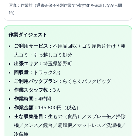
写真：作業前（通路確保→分別作業で“残す物”を確認しながら開
始）
作業ダイジェスト
ご利用サービス：
不用品回収 / ゴミ屋敷片付け / 粗
大ゴミ・引っ越しゴミ処分
出張エリア：
埼玉県皆野町
回収量：
トラック2台
ご利用パックプラン：
らくらくパックビッグ
作業スタッフ数：
3人
作業時間：
4時間
作業金額：
195,800円（税込）
主な収集品目：
生もの（食品）／スプレー缶／掃除
機／タンス／鏡台／扇風機／マットレス／洗濯機／
冷蔵庫