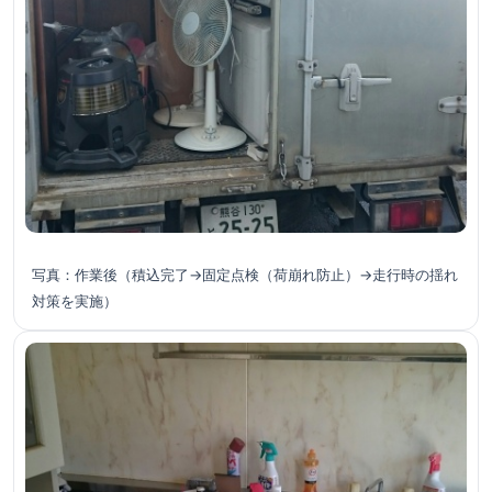
写真：作業後（積込完了→固定点検（荷崩れ防止）→走行時の揺れ
対策を実施）