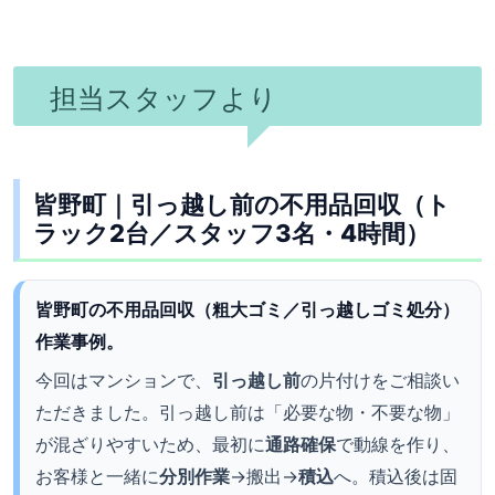
担当スタッフより
皆野町｜引っ越し前の不用品回収（ト
ラック2台／スタッフ3名・4時間）
皆野町の不用品回収（粗大ゴミ／引っ越しゴミ処分）
作業事例。
今回はマンションで、
引っ越し前
の片付けをご相談い
ただきました。引っ越し前は「必要な物・不要な物」
が混ざりやすいため、最初に
通路確保
で動線を作り、
お客様と一緒に
分別作業
→搬出→
積込
へ。積込後は固