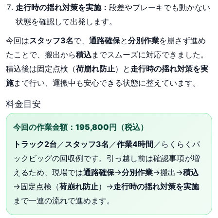
走行時の揺れ対策を実施：
段差やブレーキでも動かない
状態を確認して出発します。
今回は
スタッフ3名
で、
通路確保
と
分別作業
を崩さず進め
たことで、搬出から
積込
までスムーズに対応できました。
積込後は固定点検（
荷崩れ防止
）と
走行時の揺れ対策を実
施
まで行い、運搬中も安心できる状態に整えています。
料金目安
今回の作業金額：195,800円（税込）
トラック2台
／
スタッフ3名
／
作業4時間
／らくらくパ
ックビッグの回収例です。引っ越し前は確認事項が増
えるため、現場では
通路確保
→
分別作業
→搬出→
積込
→固定点検（
荷崩れ防止
）→
走行時の揺れ対策を実施
まで一連の流れで進めます。