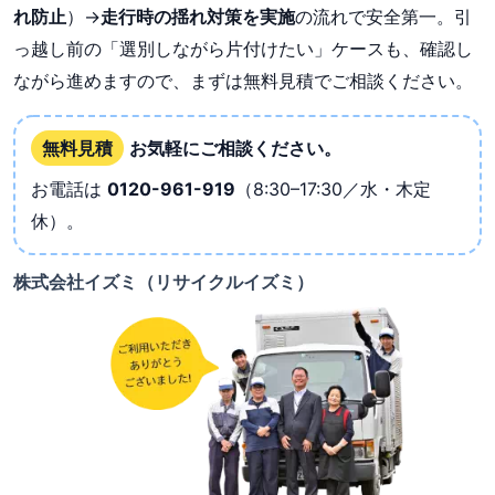
れ防止
）→
走行時の揺れ対策を実施
の流れで安全第一。引
っ越し前の「選別しながら片付けたい」ケースも、確認し
ながら進めますので、まずは無料見積でご相談ください。
無料見積
お気軽にご相談ください。
お電話は
0120-961-919
（8:30–17:30／水・木定
休）。
株式会社イズミ（リサイクルイズミ）