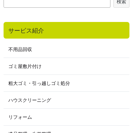
検索
2022年12月
2022年11月
2022年9月
索
2022年8月
2022年7月
2022年6月
2022年5月
2022年3月
2022年2月
サービス紹介
2022年1月
2021
年
不用品回収
2021年5月
2021年4月
ゴミ屋敷片付け
2020
年
2020年10月
2020年8月
2020年7月
粗大ゴミ・引っ越しゴミ処分
2020年5月
2020年4月
ハウスクリーニング
2019
年
2019年12月
2019年11月
2019年9月
リフォーム
2019年8月
2019年6月
2019年5月