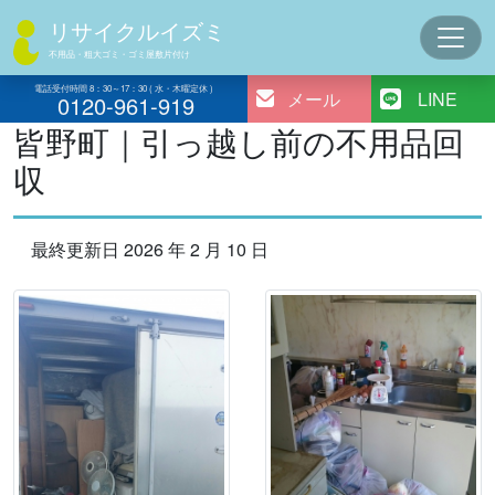
コ
リサイクルイズミ
ン
不用品・粗大ゴミ・ゴミ屋敷片付け
テ
ン
電話受付時間 8：30～17：30 ( 水・木曜定休 )
メール
LINE
0120-961-919
ツ
皆野町｜引っ越し前の不用品回
へ
収
ス
キ
ッ
最終更新日 2026 年 2 月 10 日
プ