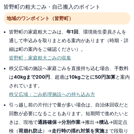
皆野町の粗大ごみ・自己搬入のポイント
地域のワンポイント（皆野町）
皆野町の家庭粗大ごみは、
年1回
、環境衛生委員さんを
通して申込みを取りまとめる案内があります（時期・詳
細は町の案内をご確認ください）。
皆野町：家庭粗大ごみの収集
秩父広域の施設へ家庭ごみを直接持ち込む場合、手数料
は
40kgまで200円
、超過は
10kgごとに50円加算
と案内
されています。
秩父広域：ごみ処理施設への持ち込み方
引っ越し前の片付けで量が多い場合は、自治体回収だと
回数が必要になることもあります。短期間で進めたいと
きは、現地で
通路確保
→
分別作業
→搬出→
積込
→固定点
検（
荷崩れ防止
）→
走行時の揺れ対策を実施
まで段取り