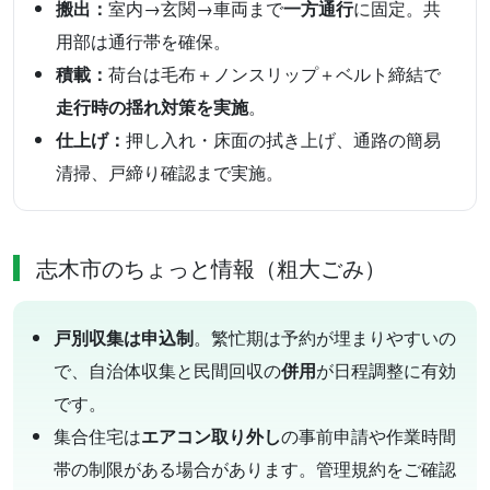
搬出：
室内→玄関→車両まで
一方通行
に固定。共
用部は通行帯を確保。
積載：
荷台は毛布＋ノンスリップ＋ベルト締結で
走行時の揺れ対策を実施
。
仕上げ：
押し入れ・床面の拭き上げ、通路の簡易
清掃、戸締り確認まで実施。
志木市のちょっと情報（粗大ごみ）
戸別収集は申込制
。繁忙期は予約が埋まりやすいの
で、自治体収集と民間回収の
併用
が日程調整に有効
です。
集合住宅は
エアコン取り外し
の事前申請や作業時間
帯の制限がある場合があります。管理規約をご確認