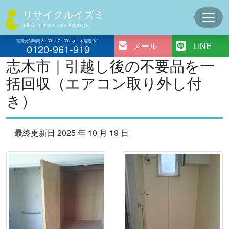
コ
リサイクルイズミ
ン
不用品・粗大ゴミ・ゴミ屋敷片付け
テ
ン
電話受付時間 8：30～17：30 ( 水・木曜定休 )
メール
LINE
0120-961-919
ツ
志木市｜引越し後の不要品を一
へ
括回収（エアコン取り外し付
ス
キ
き）
ッ
プ
最終更新日 2025 年 10 月 19 日