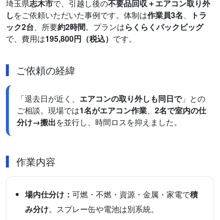
埼玉県
志木市
で、引越し後の
不要品回収＋エアコン取り外
し
をご依頼いただいた事例です。体制は
作業員3名
、
トラ
ック2台
、所要
約2時間
。プランは
らくらくパックビッグ
で、費用は
195,800円（税込）
です。
ご依頼の経緯
「退去日が近く、
エアコンの取り外しも同日で
」との
ご相談。現場では
1名がエアコン作業
、
2名で室内の仕
分け→搬出
を並行し、時間ロスを抑えました。
作業内容
場内仕分け：
可燃・不燃・資源・金属・家電で
積
み分け
。スプレー缶や電池は別系統。