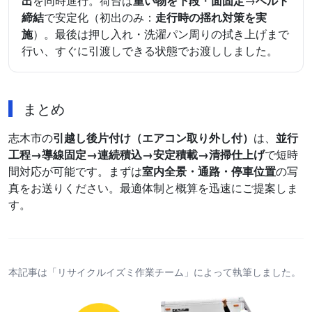
出
を同時進行。荷台は
重い物を下段
・
面固定
→
ベルト
締結
で安定化（初出のみ：
走行時の揺れ対策を実
施
）。最後は押し入れ・洗濯パン周りの拭き上げまで
行い、すぐに引渡しできる状態でお渡ししました。
まとめ
志木市の
引越し後片付け（エアコン取り外し付）
は、
並行
工程→導線固定→連続積込→安定積載→清掃仕上げ
で短時
間対応が可能です。まずは
室内全景・通路・停車位置
の写
真をお送りください。最適体制と概算を迅速にご提案しま
す。
本記事は「リサイクルイズミ作業チーム」によって執筆しました。