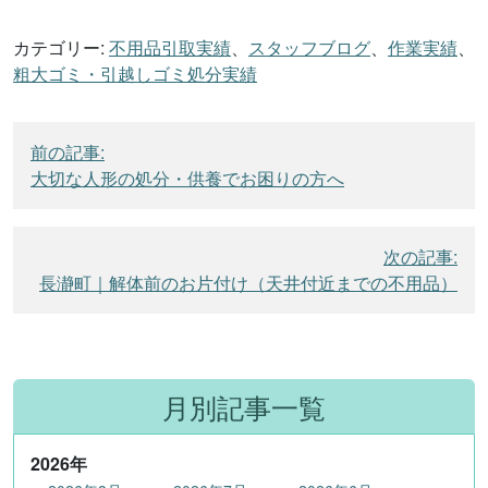
カテゴリー:
不用品引取実績
、
スタッフブログ
、
作業実績
、
粗大ゴミ・引越しゴミ処分実績
投
前の記事:
稿
大切な人形の処分・供養でお困りの方へ
ナ
ビ
次の記事:
ゲ
長瀞町｜解体前のお片付け（天井付近までの不用品）
ー
シ
ョ
ン
月別記事一覧
2026
年