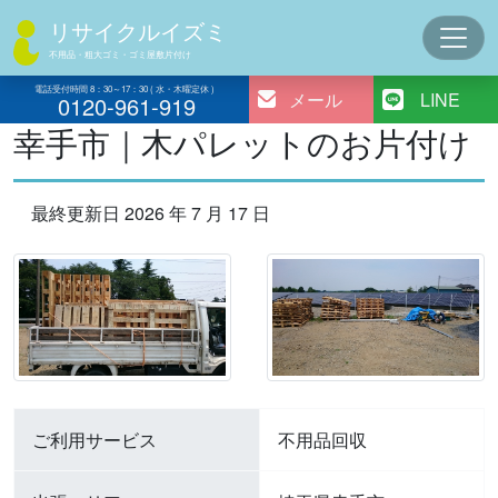
コ
リサイクルイズミ
ン
不用品・粗大ゴミ・ゴミ屋敷片付け
テ
ン
電話受付時間 8：30～17：30 ( 水・木曜定休 )
メール
LINE
0120-961-919
ツ
幸手市｜木パレットのお片付け
へ
ス
キ
最終更新日 2026 年 7 月 17 日
ッ
プ
ご利用サービス
不用品回収