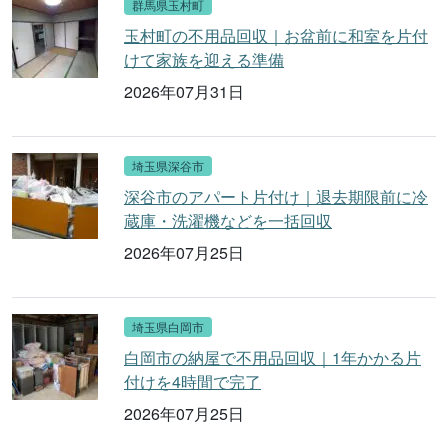
群馬県玉村町
玉村町の不用品回収｜お盆前に和室を片付
けて家族を迎える準備
2026年07月31日
埼玉県深谷市
深谷市のアパート片付け｜退去期限前に冷
蔵庫・洗濯機などを一括回収
2026年07月25日
埼玉県白岡市
白岡市の納屋で不用品回収｜1年かかる片
付けを4時間で完了
2026年07月25日