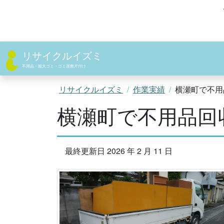
コ
ン
テ
ン
ツ
リサイクルイズミ
へ
不用品・粗大ゴミ・ゴミ屋敷片付け
ス
キ
リサイクルイズミ
作業実績
横瀬町で不用
ッ
横瀬町で不用品回
プ
最終更新日 2026 年 2 月 11 日