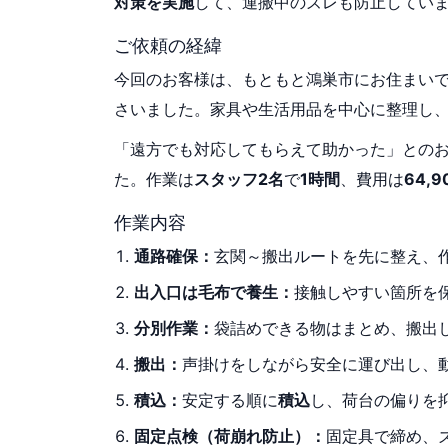
対策を実施
して、運搬中のズレも防止してい
ご依頼の経緯
今回のお客様は、もともと鴻巣市にお住まい
さいました。家具や生活用品を中心に整理し
「遠方でも対応してもらえて助かった」との
た。作業は
スタッフ2名
で
1時間
、費用は
64,
作業内容
通路確保：
玄関～搬出ルートを先に整え、
出入口は毛布で養生：
接触しやすい箇所を
分別作業：
袋詰めできる物はまとめ、搬出
搬出：
声掛けをしながら安全に運び出し、
積込：
安定する順に
積込
し、荷台の偏りを
固定点検（荷崩れ防止）：
固定具で締め、