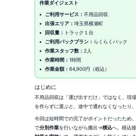
作業ダイジェスト
ご利用サービス：
不用品回収
出張エリア：
埼玉県横瀬町
回収量：
トラック１台
ご利用パックプラン：
らくらくパック
作業スタッフ数：
2人
作業時間：
1時間
作業金額：
64,900円（税込）
はじめに
不用品回収は「運び出すだけ」ではなく、現
を作らずに運ぶと、途中で通れなくなったり
今回は短時間での完了がポイントだったため
で
分別作業
を行いながら搬出→
積込
へ。積込