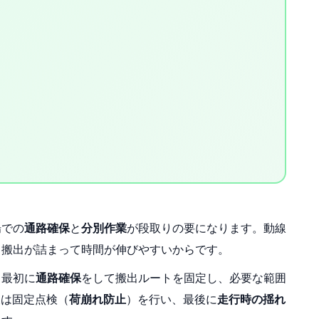
場での
通路確保
と
分別作業
が段取りの要になります。動線
、搬出が詰まって時間が伸びやすいからです。
、最初に
通路確保
をして搬出ルートを固定し、必要な範囲
後は固定点検（
荷崩れ防止
）を行い、最後に
走行時の揺れ