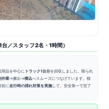
1台／スタッフ2名・1時間）
活用品を中心に
トラック1台分
を回収しました。限られ
別作業
→搬出→
積込
へスムーズにつなげています。積
発前に
走行時の揺れ対策を実施
して、安全第一で完了