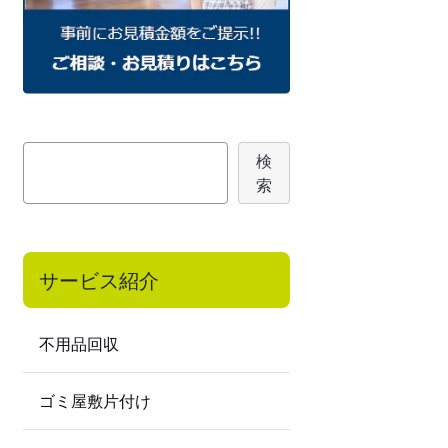
検
検
索
索
サービス紹介
不用品回収
ゴミ屋敷片付け