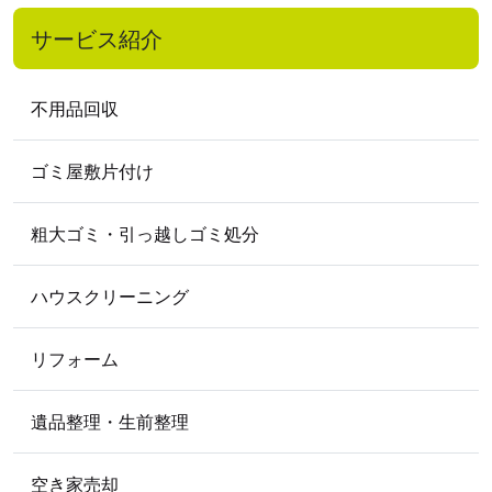
2022年5月
2022年3月
2022年2月
サービス紹介
2022年1月
2021
年
不用品回収
2021年5月
2021年4月
ゴミ屋敷片付け
2020
年
2020年10月
2020年8月
2020年7月
粗大ゴミ・引っ越しゴミ処分
2020年5月
2020年4月
ハウスクリーニング
2019
年
2019年12月
2019年11月
2019年9月
リフォーム
2019年8月
2019年6月
2019年5月
遺品整理・生前整理
2018
年
2018年11月
2018年10月
2018年2月
空き家売却