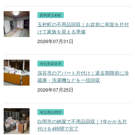
群馬県玉村町
玉村町の不用品回収｜お盆前に和室を片付
けて家族を迎える準備
2026年07月31日
埼玉県深谷市
深谷市のアパート片付け｜退去期限前に冷
蔵庫・洗濯機などを一括回収
2026年07月25日
埼玉県白岡市
白岡市の納屋で不用品回収｜1年かかる片
付けを4時間で完了