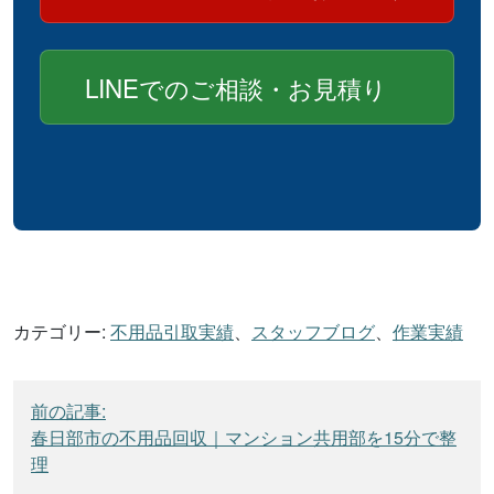
LINEでのご相談・お見積り
カテゴリー:
不用品引取実績
、
スタッフブログ
、
作業実績
投
前の記事:
稿
春日部市の不用品回収｜マンション共用部を15分で整
ナ
理