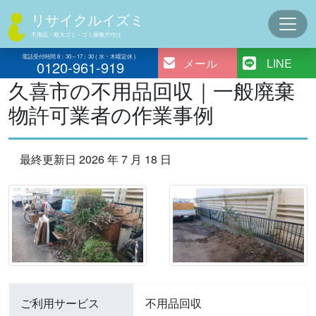
コ
リサイクルイズミ
ン
不用品・粗大ゴミ・ゴミ屋敷片付け
テ
ン
電話受付時間 8：30～17：30 ( 水・木曜定休 )
メール
LINE
0120-961-919
ツ
久喜市の不用品回収｜一般廃棄
へ
物許可業者の作業事例
ス
キ
ッ
最終更新日 2026 年 7 月 18 日
プ
ご利用サービス
不用品回収