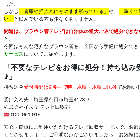
した。
しかし
「倉庫や押入れにそのまま残っている」
や、
「重くて
い」
と悩んでいる方も少なくありません。
問題は、ブラウン管テレビは自治体の粗大ごみで処分できな
と。
今回はそんな厄介なブラウン管を、全国から手軽に処分でき
サービス
についてご紹介します。
「不要なテレビをお得に処分！持ち込み
♪」
持ち込み
受付時間は9時～17時、水曜・木曜日以外
でお願い
受け入れ先：埼玉県行田市埼玉4173-2
株式会社イズミ テレビ回収部
0120-961-919
安心・簡単にご利用いただけるテレビ回収サービスで、お部
りとさせましょう。ご不明な点がございましたら、お気軽に