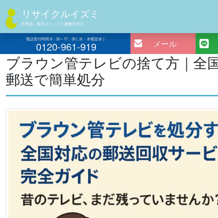
コ
リサイクルイズミ
ン
不用品・粗大ゴミ・ゴミ屋敷片付け
テ
ン
電話受付時間 8：30～17：30 ( 水・木曜定休 )
メール
0120-961-919
ツ
ブラウン管テレビの捨て方｜全
へ
郵送で簡単処分
ス
キ
ッ
プ