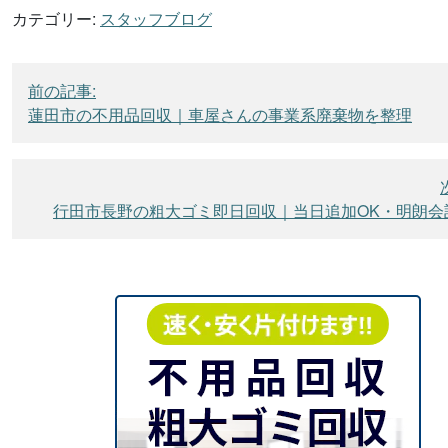
カテゴリー:
スタッフブログ
投
前の記事:
稿
蓮田市の不用品回収｜車屋さんの事業系廃棄物を整理
ナ
ビ
ゲ
行田市長野の粗大ゴミ即日回収｜当日追加OK・明朗会
ー
シ
ョ
ン