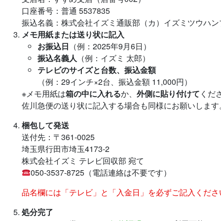
口座番号：普通 5537835
振込名義：株式会社イズミ通販部（カ）イズミツウハン
メモ用紙または送り状に記入
お振込日
（例：2025年9月6日）
振込名義人
（例：イズミ 太郎）
テレビのサイズと台数、振込金額
（例：29インチ×2台、振込金額 11,000円）
※メモ用紙は
箱の中に入れる
か、
外側に貼り付けて
くだ
佐川急便の送り状に記入する場合も同様にお願いします
梱包して発送
送付先：〒361-0025
埼玉県行田市埼玉4173-2
株式会社イズミ テレビ回収部 宛て
050-3537-8725（電話連絡は不要です）
品名欄には「テレビ」と「入金日」を必ずご記入くださ
処分完了