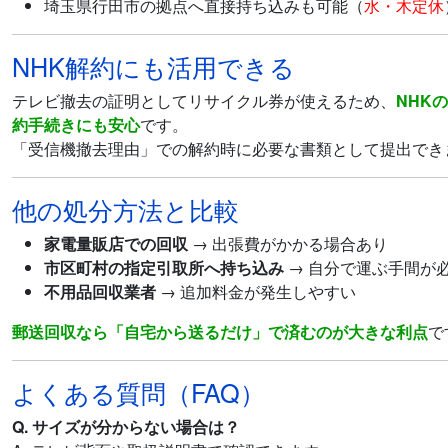
埼玉県行田市の拠点へ直接持ち込みも可能（
水・木定休
NHK解約にも活用できる
テレビ撤去の証明としてリサイクル券が使えるため、
NHK
約手続きにも安心
です。
「受信機撤去理由」での解約時に必要な書類として提出でき
他の処分方法と比較
家電量販店での回収
→ 出張費がかかる場合あり
市区町村の指定引取所へ持ち込み
→ 自分で運ぶ手間が
不用品回収業者
→ 追加料金が発生しやすい
郵送回収なら「自宅から送るだけ」で済むのが大きな利点
で
よくある質問（FAQ）
Q. サイズが分からない場合は？