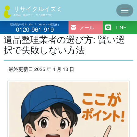
コ
リサイクルイズミ
ン
不用品・粗大ゴミ・ゴミ屋敷片付け
テ
ン
電話受付時間 8：30～17：30 ( 水・木曜定休 )
メール
LINE
0120-961-919
ツ
遺品整理業者の選び方: 賢い選
へ
択で失敗しない方法
ス
キ
ッ
最終更新日 2025 年 4 月 13 日
プ