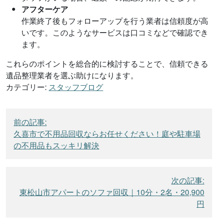
アフターケア
作業終了後もフォローアップを行う業者は信頼度が高
いです。このようなサービスは口コミなどで確認でき
ます。
これらのポイントを総合的に検討することで、信頼できる
遺品整理業者を選ぶ助けになります。
カテゴリー:
スタッフブログ
投
前の記事:
稿
久喜市で不用品回収ならお任せください！庭や駐車場
ナ
の不用品もスッキリ解決
ビ
ゲ
次の記事:
ー
東松山市アパートのソファ回収｜10分・2名・20,900
シ
円
ョ