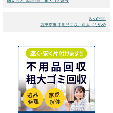
国立市 不用品回収、粗大ゴミ処分
ナ
ビ
ゲ
次の記事:
西東京市 不用品回収、粗大ゴミ処分
ー
シ
ョ
ン