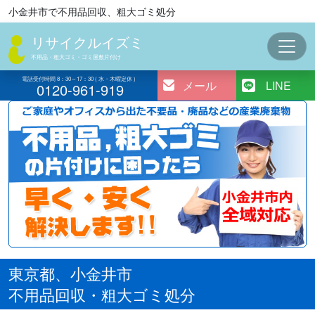
コ
小金井市で不用品回収、粗大ゴミ処分
ン
リサイクルイズミ
テ
ン
不用品・粗大ゴミ・ゴミ屋敷片付け
ツ
電話受付時間 8：30～17：30 ( 水・木曜定休 )
メール
LINE
0120-961-919
へ
ス
キ
ッ
プ
東京都、小金井市
不用品回収・粗大ゴミ処分