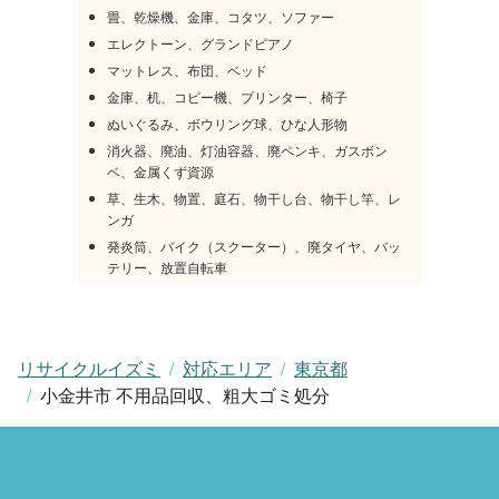
畳、乾燥機、金庫、コタツ、ソファー
エレクトーン、グランドピアノ
マットレス、布団、ベッド
金庫、机、コピー機、プリンター、椅子
ぬいぐるみ、ボウリング球、ひな人形物
消火器、廃油、灯油容器、廃ペンキ、ガスボン
ベ、金属くず資源
草、生木、物置、庭石、物干し台、物干し竿、レ
ンガ
発炎筒、バイク（スクーター）、廃タイヤ、バッ
テリー、放置自転車
リサイクルイズミ
対応エリア
東京都
小金井市 不用品回収、粗大ゴミ処分