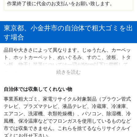
作業終了後に代金のお支払いをお願い致します。
東京都、小金井市の自治体で粗大ゴミを出
す場合
品目や大きさによって異なります。じゅうたん、カーペッ
ト、ホットカーペット、ぬいぐるみ、すのこ、波板、トタ
ン板、物干し竿等については一辺が50cm以下に裁断して、
燃やすゴミ
又は燃やさないゴミに出すことができます。納付券（シー
ル）は1個につき200円かかります。事業系ゴミ、パソコ
自治体では収集してくれない物
ン、消火器、ピアノ、ボンベ、バッテリー、自動車部品な
事業系粗大ゴミ、家電リサイクル対象製品（ブラウン管式
どは回収してもらえません。納付券を利用する場合は事前
テレビ、プラズマテレビ、液晶テレビ、冷蔵庫、冷凍庫、
に粗大ゴミ受付センター(042-387-9829)へ連絡し、手数料
エアコン、洗濯機、衣類乾燥機）、パソコン、除湿機、冷
分のシールを購入する。収集日にシールを貼ったゴミを出
風機、保冷温庫などでフロンガスを使用しているものなど
しておく。
市では収集できません。これらを捨てるならリサイクルイ
ズミにお任せ下さい。